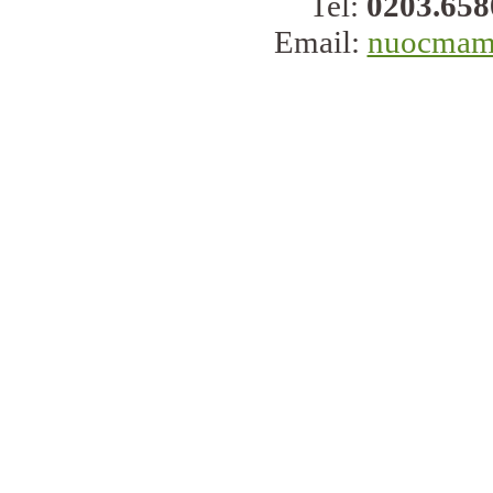
Tel:
0203.658
Email:
nuocmam