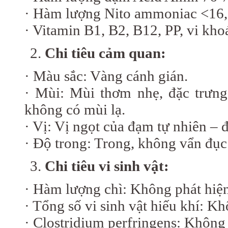
· Hàm lượng Nito ammoniac <16
· Vitamin B1, B2, B12, PP, vi khoá
Chi tiêu cảm quan:
· Màu sắc: Vàng cánh gián.
· Mùi: Mùi thơm nhẹ, đặc trưn
không có mùi lạ.
· Vị: Vị ngọt của đạm tự nhiên – 
· Độ trong: Trong, không vẩn đục
Chi tiêu vi sinh vật:
· Hàm lượng chì: Không phát hiện
· Tổng số vi sinh vật hiếu khí: K
· Clostridium perfringens: Không